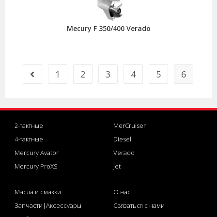
Mecury F 350/400 Verado
1
2
3
4
5
6
2-тактные
MerCruiser
4-тактные
Diesel
Mercury Avator
Verado
Mercury ProXS
Jet
Масла и смазки
О нас
Запчасти|Аксессуары
Связаться с нами