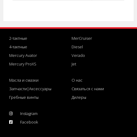
2-тактные
MerCruiser
4-тактные
Diesel
Mercury Avator
Verado
Mercury ProXS
Jet
Масла и смазки
О нас
Запчасти|Аксессуары
Связаться с нами
Гребные винты
Дилеры
Instagram
Facebook